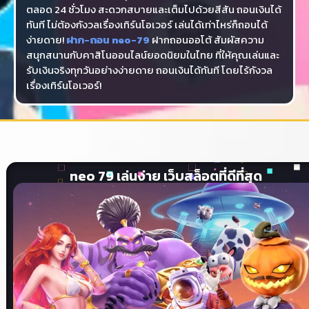
ตลอด 24 ชั่วโมง สะดวกสบายและเต็มไปด้วยสีสัน ถอนเงินได้
ทันที ไม่ต้องกังวลเรื่องเทิร์นโอเวอร์ เล่นได้เท่าไหร่ก็ถอนได้
ง่ายดาย!
ฝาก-ถอน neo-79
ฝากถอนออโต้ สัมผัสความ
สนุกสนานกับคาสิโนออนไลน์ยอดนิยมในไทย ที่ให้คุณเล่นและ
รับเงินจริงทุกวันอย่างง่ายดาย ถอนเงินได้ทันที โดยไร้กังวล
เรื่องเทิร์นโอเวอร์!
neo 79 เล่นง่าย เว็บสล็อตที่ดีที่สุด